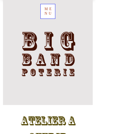
ME
NU
ATELIER A