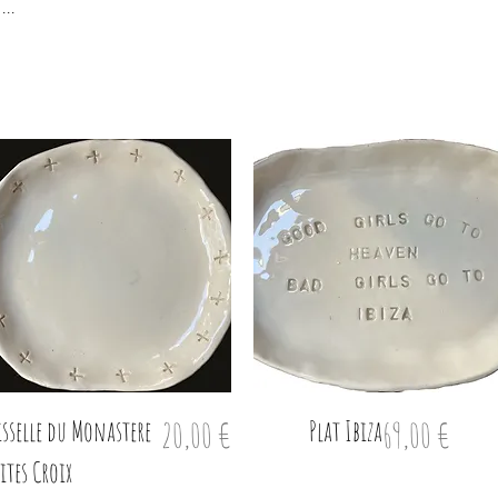
s…
isselle du Monastere
Prix
Plat Ibiza
Prix
20,00 €
69,00 €
ites Croix