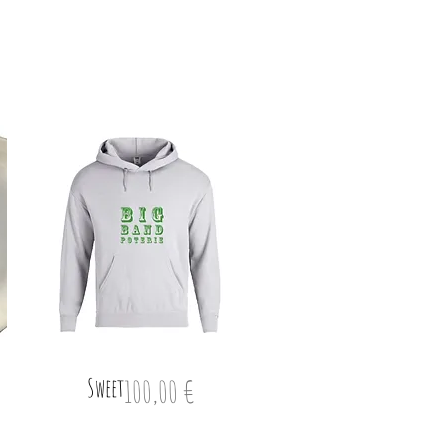
Sweet
Prix
100,00 €