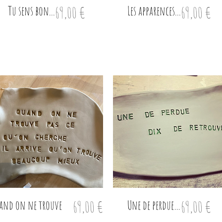
Tu sens bon...
Prix
Les apparences...
Prix
69,00 €
69,00 €
and on ne trouve
Prix
Une de perdue…
Prix
69,00 €
69,00 €