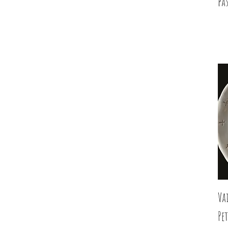
pa
Va
Pet