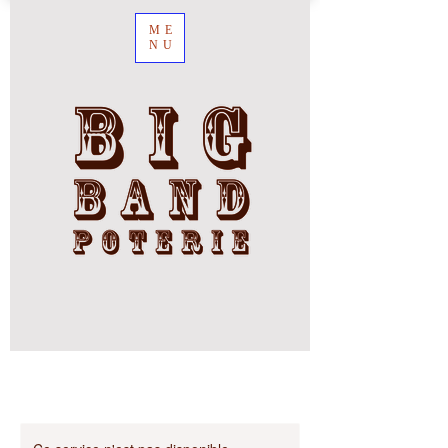
ME
NU