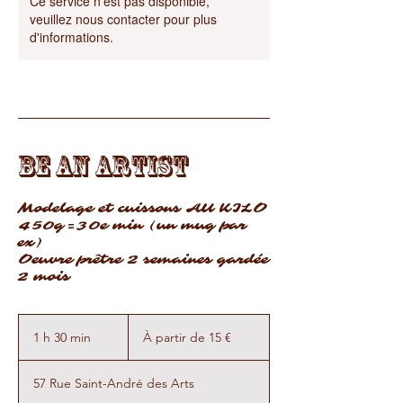
Ce service n'est pas disponible,
veuillez nous contacter pour plus
d'informations.
BE AN ARTIST
Modelage et cuissons AU KILO
450g=30e min (un mug par
ex)
Oeuvre prêtre 2 semaines gardée
2 mois
À
partir
1 h 30 min
1
À partir de 15 €
de
15
3
euros
0
57 Rue Saint-André des Arts
m