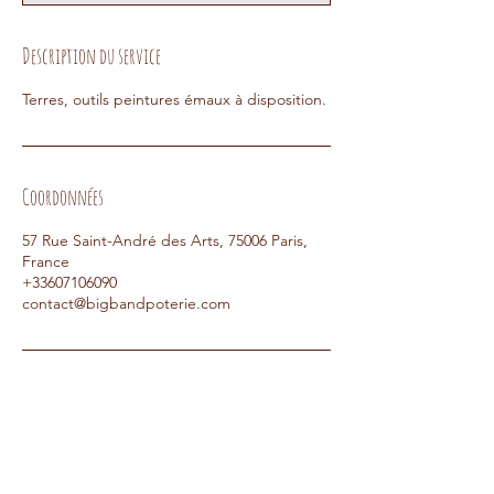
i
n
Description du service
Terres, outils peintures émaux à disposition.
Coordonnées
57 Rue Saint-André des Arts, 75006 Paris,
France
+33607106090
contact@bigbandpoterie.com
Séances à venir